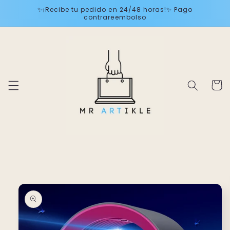
Ir
✨¡Recibe tu pedido en 24/48 horas!✨ Pago
directamente
contrareembolso
al contenido
Carrito
Ir
directamente
a la
información
del producto