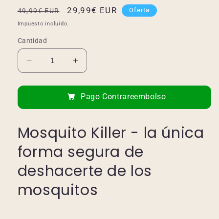
Precio
Precio
29,99€ EUR
Oferta
49,99€ EUR
habitual
de
Impuesto incluido.
oferta
Cantidad
Reducir
Aumentar
cantidad
cantidad
para
para
Pago Contrareembolso
Matamosquitos
Matamosquitos
eléctrico
eléctrico
Mosquito Killer - la única
forma segura de
deshacerte de los
mosquitos